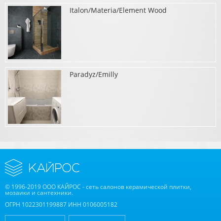
Italon/Materia/Element Wood
о Paradyz/Modern, Peronda Harmony/Lenos by Onset
Paradyz/Emilly
о Italon/Materia/Element Wood
о Paradyz/Emilly
© 1996-2019 ООО КАЙРОС - сеть салонов керамической плитки,
мозаики и сантехники.
ОГРН 1022301199887 ИНН 0106005182