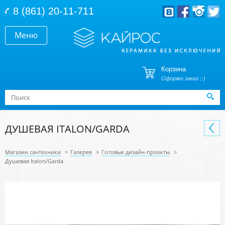
Перейти к основному содержанию
8 (861) 20-11-711
Меню
Корзина
Оформи заказ ;-)
Форма поиска
Поиск
ДУШЕВАЯ ITALON/GARDA
Магазин сантехники
>
Галерея
>
Готовые дизайн-проекты
>
Душевая Italon/Garda