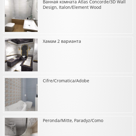
Ванная комната Atlas Concorde/3D Wall
о Ванная La Fabbrica/Astra, Grazia/Vintage, Peronda C./Foresta-
Benton
Design, Italon/Element Wood
Хамам 2 варианта
о Ванная комната Atlas Concorde/3D Wall Design,
Italon/Element Wood
Cifre/Cromatica/Adobe
о Хамам 2 варианта
Peronda/Mitte, Paradyz/Como
о Cifre/Cromatica/Adobe