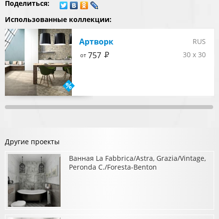
Поделиться:
Использованные коллекции:
Артворк
RUS
Р
757
30 x 30
от
Другие проекты
Ванная La Fabbrica/Astra, Grazia/Vintage,
Peronda C./Foresta-Benton