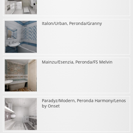
Italon/Urban, Peronda/Granny
о Peronda/Mitte, Paradyz/Como
Mainzu/Esenzia, Peronda/FS Melvin
о Italon/Urban, Peronda/Granny
Paradyz/Modern, Peronda Harmony/Lenos
о Mainzu/Esenzia, Peronda/FS Melvin
by Onset