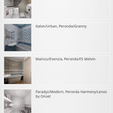
Italon/Urban, Peronda/Granny
о Peronda/Mitte, Paradyz/Como
Mainzu/Esenzia, Peronda/FS Melvin
о Italon/Urban, Peronda/Granny
Paradyz/Modern, Peronda Harmony/Lenos
о Mainzu/Esenzia, Peronda/FS Melvin
by Onset