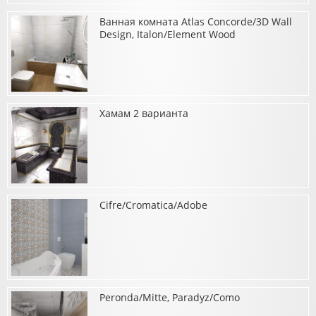
Ванная комната Atlas Concorde/3D Wall
о Ванная La Fabbrica/Astra, Grazia/Vintage, Peronda C./Foresta-
Benton
Design, Italon/Element Wood
Хамам 2 варианта
о Ванная комната Atlas Concorde/3D Wall Design,
Italon/Element Wood
Cifre/Cromatica/Adobe
о Хамам 2 варианта
Peronda/Mitte, Paradyz/Como
о Cifre/Cromatica/Adobe