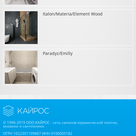
Italon/Materia/Element Wood
о Paradyz/Modern, Peronda Harmony/Lenos by Onset
Paradyz/Emilly
о Italon/Materia/Element Wood
о Paradyz/Emilly
© 1996-2019 ООО КАЙРОС - сеть салонов керамической плитки,
мозаики и сантехники.
ОГРН 1022301199887 ИНН 0106005182