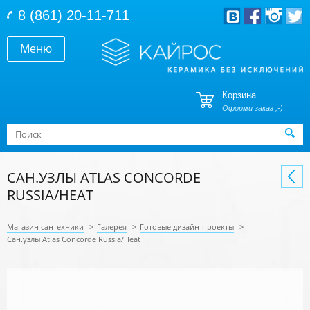
Перейти к основному содержанию
8 (861) 20-11-711
Меню
Корзина
Оформи заказ ;-)
Форма поиска
Поиск
САН.УЗЛЫ ATLAS CONCORDE
RUSSIA/HEAT
Магазин сантехники
>
Галерея
>
Готовые дизайн-проекты
>
Сан.узлы Atlas Concorde Russia/Heat