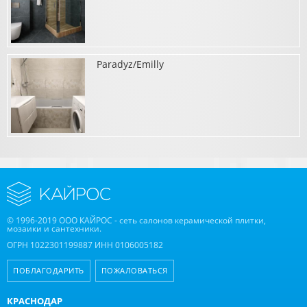
Paradyz/Emilly
о Italon/Materia/Element Wood
о Paradyz/Emilly
© 1996-2019 ООО КАЙРОС - сеть салонов керамической плитки,
мозаики и сантехники.
ОГРН 1022301199887 ИНН 0106005182
ПОБЛАГОДАРИТЬ
ПОЖАЛОВАТЬСЯ
КРАСНОДАР