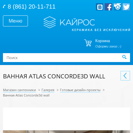
Перейти к основному содержанию
8 (861) 20-11-711
Меню
Корзина
Оформи заказ ;-)
Форма поиска
Поиск
ВАННАЯ ATLAS CONCORDE3D WALL
Магазин сантехники
>
Галерея
>
Готовые дизайн-проекты
>
Ванная Atlas Concorde3d wall