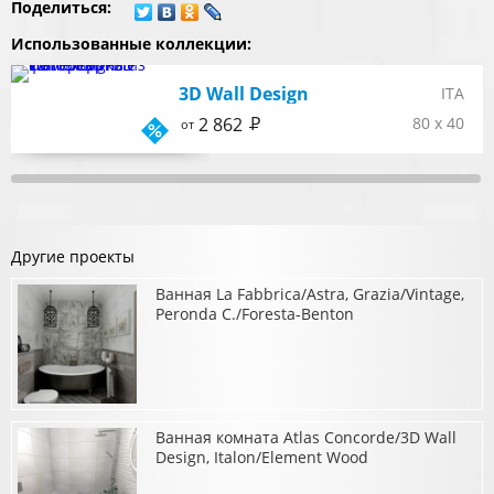
Поделиться:
Использованные коллекции:
3D Wall Design
ITA
Р
2 862
80 x 40
от
Другие проекты
Ванная La Fabbrica/Astra, Grazia/Vintage,
Peronda C./Foresta-Benton
Ванная комната Atlas Concorde/3D Wall
о Ванная La Fabbrica/Astra, Grazia/Vintage, Peronda C./Foresta-
Benton
Design, Italon/Element Wood