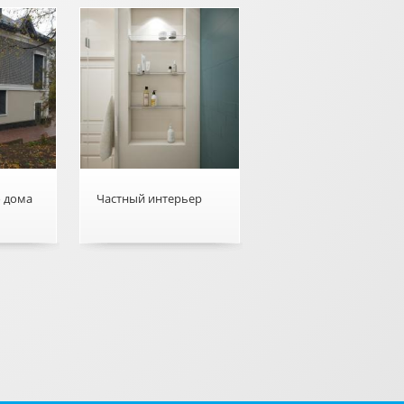
о дома
Частный интерьер
го
о Частный интерьер