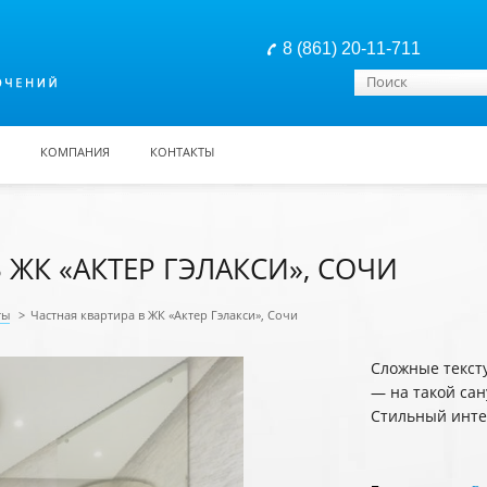
8 (861) 20-11-711
Форма поиска
Поиск
КОМПАНИЯ
КОНТАКТЫ
 ЖК «АКТЕР ГЭЛАКСИ», СОЧИ
ты
>
Частная квартира в ЖК «Актер Гэлакси», Сочи
Сложные тексту
— на такой сан
Стильный инте