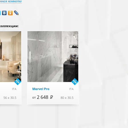
нная комната
коллекции:
Marvel Pro
ITA
ITA
2 648
Р
от
56 x 30.5
80 x 30.5