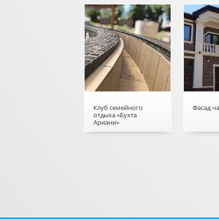
интерье
Клуб семейного
Фасад ч
отдыха «Бухта
Ариани»
о Клуб семейного
о Фасад 
отдыха «Бухта
дома
Ариани»