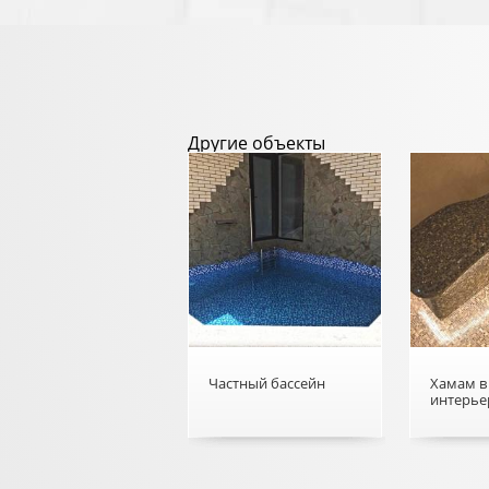
Другие объекты
Частный бассейн
Хамам в
интерье
о Частный бассейн
о Хамам