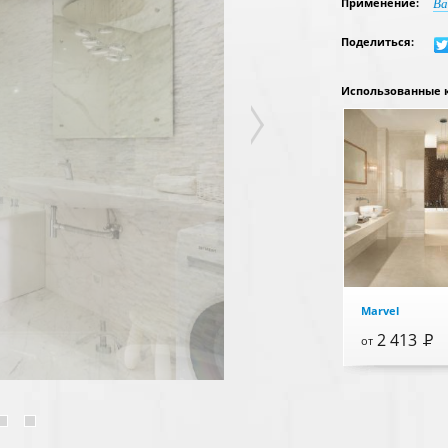
Применение:
Ва
Поделиться:
Использованные 
Marvel
2 413
Р
от