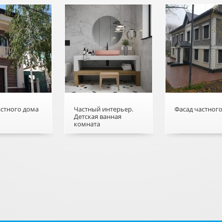
ре
астного дома
Частный интерьер.
Фасад частног
Детская ванная
комната
частного
о Частный интерьер.
о Фасад частно
Детская ванная
дома
комната