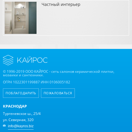
Частный интерьер
о Фасад частного дома
о Частный интерьер
© 1996-2019 ООО КАЙРОС - сеть салонов керамической плитки,
мозаики и сантехники.
ОГРН 1022301199887 ИНН 0106005182
ПОБЛАГОДАРИТЬ
ПОЖАЛОВАТЬСЯ
КРАСНОДАР
Тургеневское ш., 25/4
ул. Северная, 320
info@kayros.biz