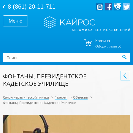
Перейти к основному содержанию
8 (861) 20-11-711
Меню
Корзина
Оформи заказ ;-)
Форма поиска
Поиск
ФОНТАНЫ, ПРЕЗИДЕНТСКОЕ
КАДЕТСКОЕ УЧИЛИЩЕ
Салон керамической плитки
>
Галерея
>
Объекты
>
Фонтаны, Президентское Кадетское Училище