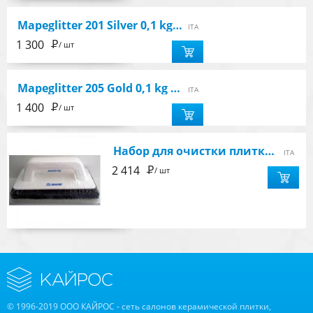
Mapeglitter 201 Silver 0,1 kg добавка блеск для затирочных составов
ITA
Р
1 300
/ шт
Mapeglitter 205 Gold 0,1 kg добавка блеск для затирочных составов
ITA
Р
1 400
/ шт
Набор для очистки плитки (шпатель две губки)
ITA
Р
2 414
/ шт
© 1996-2019 ООО КАЙРОС - сеть салонов керамической плитки,