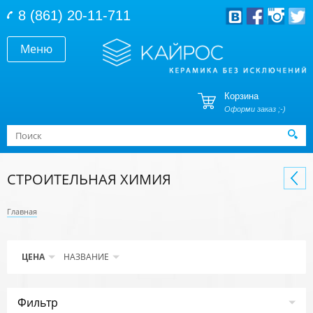
Перейти к основному содержанию
8 (861) 20-11-711
Меню
Корзина
Оформи заказ ;-)
Форма поиска
Поиск
СТРОИТЕЛЬНАЯ ХИМИЯ
Главная
ЦЕНА
НАЗВАНИЕ
Фильтр