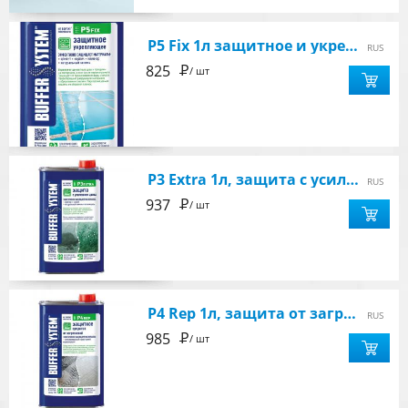
P5 Fix 1л защитное и укрепляющее средство для любых видов поверхности
RUS
Р
825
/ шт
P3 Extra 1л, защита с усилением цвета для мрамора, гранита, камня
RUS
Р
937
/ шт
P4 Rep 1л, защита от загрязнений неполированного керамогранита
RUS
Р
985
/ шт