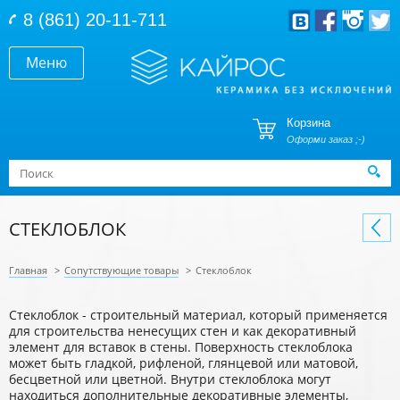
Перейти к основному содержанию
8 (861) 20-11-711
Меню
Корзина
Оформи заказ ;-)
Форма поиска
Поиск
СТЕКЛОБЛОК
Главная
>
Сопутствующие товары
>
Стеклоблок
Стеклоблок - строительный материал, который применяется
для строительства ненесущих стен и как декоративный
элемент для вставок в стены. Поверхность стеклоблока
может быть гладкой, рифленой, глянцевой или матовой,
бесцветной или цветной. Внутри стеклоблока могут
находиться дополнительные декоративные элементы,