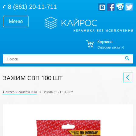
Перейти к основному содержанию
8 (861) 20-11-711
Меню
Корзина
Оформи заказ ;-)
Форма поиска
Поиск
ЗАЖИМ СВП 100 ШТ
Плитка и сантехника
>
Зажим СВП 100 шт