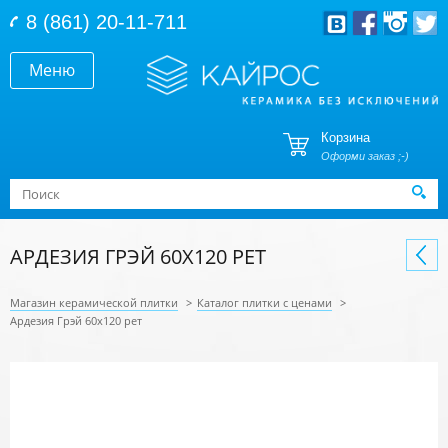
Перейти к основному содержанию
8 (861) 20-11-711
Меню
Корзина
Оформи заказ ;-)
Форма поиска
Поиск
АРДЕЗИЯ ГРЭЙ 60X120 РЕТ
Магазин керамической плитки
>
Каталог плитки с ценами
>
Ардезия Грэй 60x120 рет