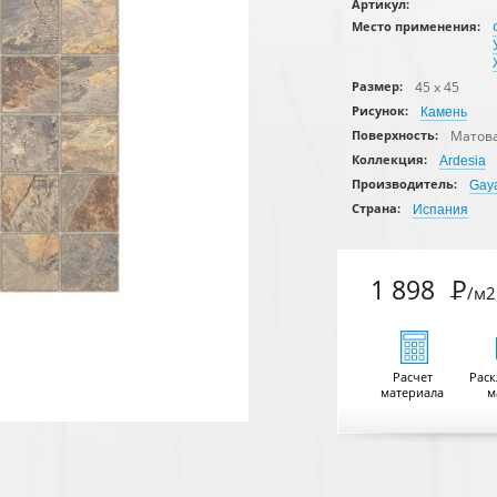
Артикул:
Место применения:
45 x 45
Размер:
Рисунок:
Камень
Матов
Поверхность:
Коллекция:
Ardesia
Производитель:
Gaya
Страна:
Испания
1 898
Р
/м2
Расчет
Раск
материала
м