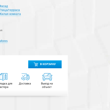
Фасад
Улица/терраса
Жилая комната
ая
fores
В КОРЗИНУ
ладка для
Доставка
Выезд на
астера
объект