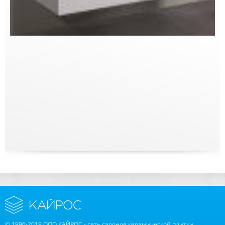
© 1996-2019 ООО КАЙРОС - сеть салонов керамической плитки,