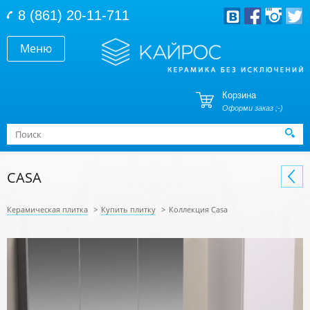
Перейти к основному содержанию
8 (861) 20-11-711
Меню
Корзина
Оформи заказ ;-)
Форма поиска
Поиск
CASA
Керамическая плитка
>
Купить плитку
>
Коллекция Casa