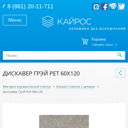
Перейти к основному содержанию
8 (861) 20-11-711
Меню
Корзина
Оформи заказ ;-)
Форма поиска
Поиск
ДИСКАВЕР ГРЭЙ РЕТ 60Х120
Магазин керамической плитки
>
Каталог плитки с ценами
>
Дискавер Грэй Рет 60х120