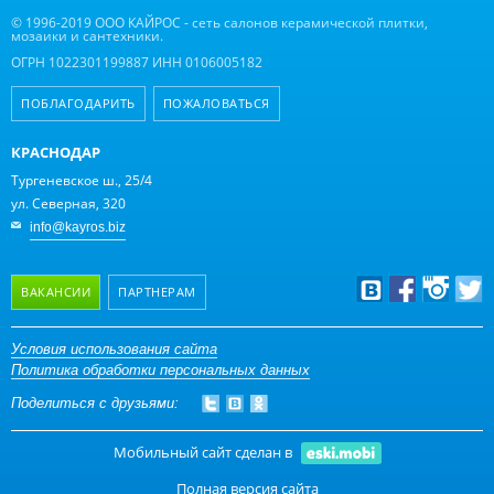
© 1996-2019 ООО КАЙРОС - сеть салонов керамической плитки,
мозаики и сантехники.
ОГРН 1022301199887 ИНН 0106005182
ПОБЛАГОДАРИТЬ
ПОЖАЛОВАТЬСЯ
КРАСНОДАР
Тургеневское ш., 25/4
ул. Северная, 320
info@kayros.biz
ВАКАНСИИ
ПАРТНЕРАМ
Дизайнерам
Условия использования сайта
Политика обработки персональных данных
Оптовым клиентам
Поделиться с друзьями:
Дилерам
Мобильный сайт сделан в
Полная версия сайта