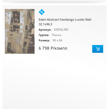
Eden Abstract Fandango Lucido Rett
32.1x96.3
EDENL3R3
Артикул:
Панно
Группа:
96 x 64
Размер:
6 798
Р
/компл