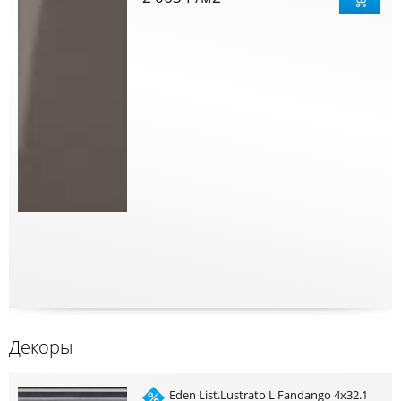
Декоры
Eden List.Lustrato L Fandango 4x32.1