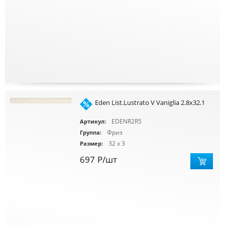
Eden List.Lustrato V Vaniglia 2.8x32.1
EDENR2R5
Артикул:
Фриз
Группа:
32 x 3
Размер:
697
Р
/шт