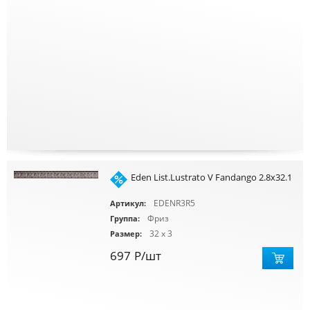
Eden List.Lustrato V Fandango 2.8x32.1
EDENR3R5
Артикул:
Фриз
Группа:
32 x 3
Размер:
697
Р
/шт