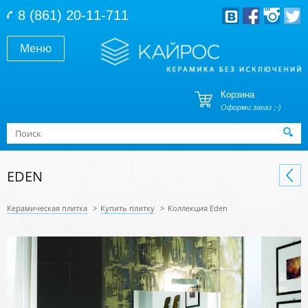
Перейти к основному содержанию
8 (861) 20-11-711
Меню
Корзина
Оформи заказ ;-)
Форма поиска
Поиск
EDEN
Керамическая плитка
>
Купить плитку
>
Коллекция Eden