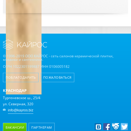
© 1996-2019 ООО КАЙРОС - сеть салонов керамической плитки,
мозаики и сантехники.
ОГРН 1022301199887 ИНН 0106005182
ПОБЛАГОДАРИТЬ
ПОЖАЛОВАТЬСЯ
КРАСНОДАР
Тургеневское ш., 25/4
ул. Северная, 320
info@kayros.biz
ВАКАНСИИ
ПАРТНЕРАМ