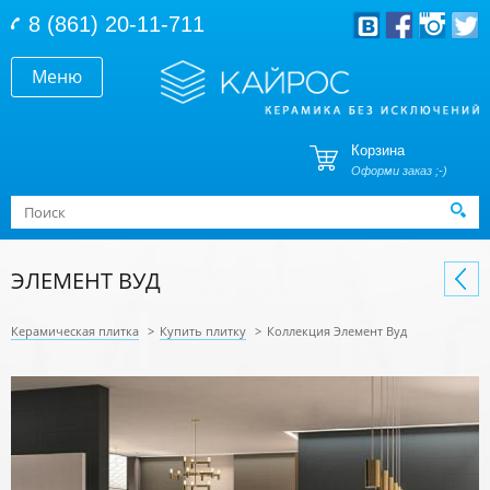
Перейти к основному содержанию
8 (861) 20-11-711
Меню
Корзина
Оформи заказ ;-)
Форма поиска
Поиск
ЭЛЕМЕНТ ВУД
Керамическая плитка
>
Купить плитку
>
Коллекция Элемент Вуд