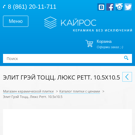
Перейти к основному содержанию
8 (861) 20-11-711
Меню
Корзина
Оформи заказ ;-)
Форма поиска
Поиск
ЭЛИТ ГРЭЙ ТОЦЦ. ЛЮКС РЕТТ. 10.5X10.5
Магазин керамической плитки
>
Каталог плитки с ценами
>
Элит Грэй Тоцц. Люкс Ретт. 10.5x10.5