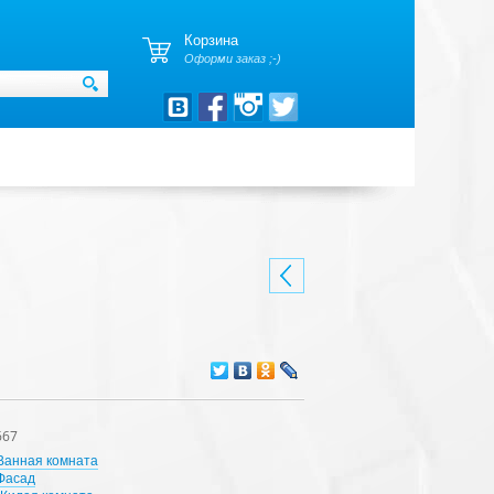
Корзина
Оформи заказ ;-)
667
Ванная комната
Фасад