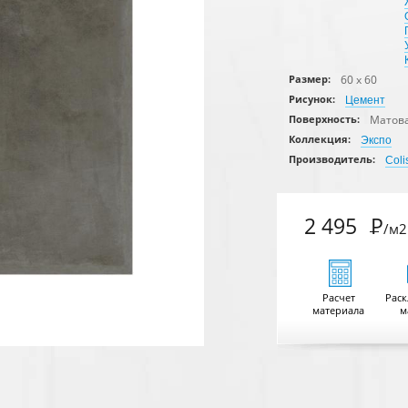
60 x 60
Размер:
Рисунок:
Цемент
Матов
Поверхность:
Коллекция:
Экспо
Производитель:
Col
2 495
Р
/м2
Расчет
Раск
материала
м