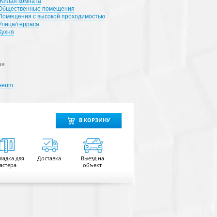
Жилая комната
Общественные помещения
Помещения с высокой проходимостью
Улица/терраса
Кухня
ая
iseum
В КОРЗИНУ
ладка для
Доставка
Выезд на
астера
объект