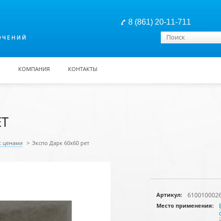
8 (861) 20-11-711
Форма поиска
Поиск
КОМПАНИЯ
КОНТАКТЫ
ЕТ
с ценами
>
Экспо Дарк 60x60 рет
610010002
Артикул:
Место применения: