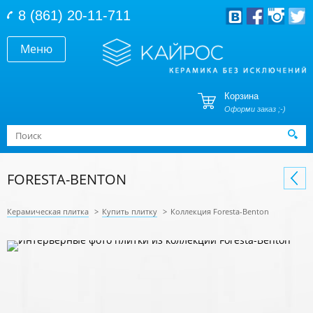
Перейти к основному содержанию
8 (861) 20-11-711
Меню
Корзина
Оформи заказ ;-)
Форма поиска
Поиск
FORESTA-BENTON
Керамическая плитка
>
Купить плитку
>
Коллекция Foresta-Benton