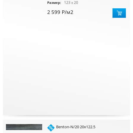
123 x 20
Размер:
2 599
Р
/м2
Benton-N/20 20x122.5