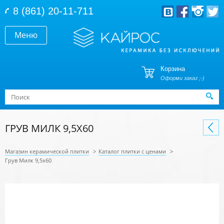
Перейти к основному содержанию
8 (861) 20-11-711
Меню
Корзина
Оформи заказ ;-)
Форма поиска
Поиск
ГРУВ МИЛК 9,5X60
Магазин керамической плитки
>
Каталог плитки с ценами
>
Грув Милк 9,5x60