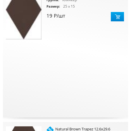
Группа:
25 x 15
Размер:
19
Р
/шт
Natural Brown Trapez 12.6x29.6