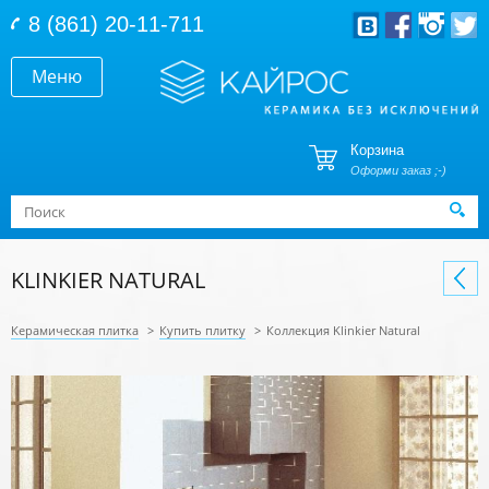
Перейти к основному содержанию
8 (861) 20-11-711
Меню
Корзина
Оформи заказ ;-)
Форма поиска
Поиск
KLINKIER NATURAL
Керамическая плитка
>
Купить плитку
>
Коллекция Klinkier Natural