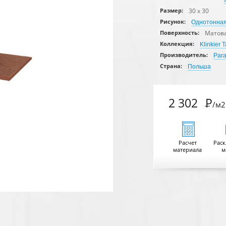
30 x 30
Размер:
Рисунок:
Однотонна
Матов
Поверхность:
Коллекция:
Klinkier 
Производитель:
Par
Страна:
Польша
2 302
Р
/м2
Расчет
Раск
материала
м