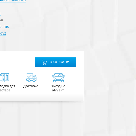
Жилая комната
я
ая
Taurus
adyz
В КОРЗИНУ
ладка для
Доставка
Выезд на
астера
объект