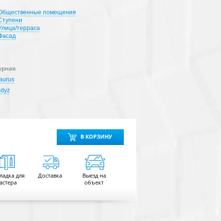
Общественные помещения
Ступени
Улица/терраса
Фасад
урная
Taurus
adyz
В КОРЗИНУ
ладка для
Доставка
Выезд на
астера
объект