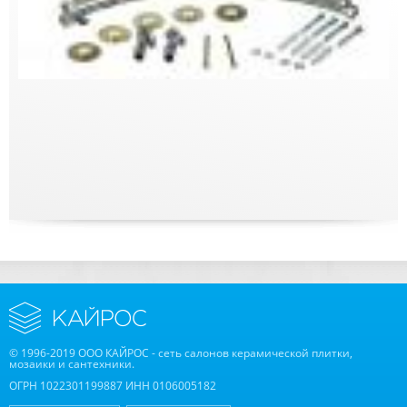
© 1996-2019 ООО КАЙРОС - сеть салонов керамической плитки,
мозаики и сантехники.
ОГРН 1022301199887 ИНН 0106005182