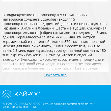
В подразделение по производству строительных
материалов холдинга Eczacibasi входят 15
производственных предприятий: девять из них находятся в
Германии, Англии и Франции, шесть – в Турции. Суммарная
производительность фабрик составляет в среднем до 5 млн.
единиц керамической сантехники, 36 млн. кв. метров
керамической и настенной плитки, 370 тыс. наименований
мебели для ванной комнаты, 3 млн. смесителей, 350 тыс.
ванн, 2,5 млн. единиц аксессуаров для ванной комнаты, 150
тыс. скрытых бачков и 550 тыс. унитазов и сидений
ежегодно. Благодаря широкому ассортименту продукции и
развитой торговой сети, холдинг Eczacibasi экспортирует
свои товары в более чем 75 стран мира. Новые бренды,
которые вошли в холдинг наравне с известной компанией
Показать все
VitrA, такие как Engers Keramik, Villeroy & Boch Fliesen,
Burgbad и Intema Mutfak принесли ему всемирную
известность и признание как ведущего поставщика
продукции для ванных комнат и плитки.
© 1996-2019 ООО КАЙРОС - сеть салонов керамической плитки,
мозаики и сантехники.