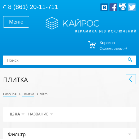
Перейти к основному содержанию
8 (861) 20-11-711
Меню
Корзина
Оформи заказ ;-)
Форма поиска
Поиск
ПЛИТКА
Главная
>
Плитка
>
Vitra
ЦЕНА
НАЗВАНИЕ
Фильтр