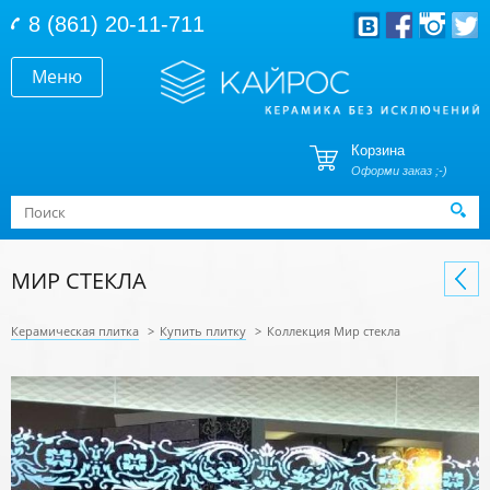
Перейти к основному содержанию
8 (861) 20-11-711
Меню
Корзина
Оформи заказ ;-)
Форма поиска
Поиск
МИР СТЕКЛА
Керамическая плитка
>
Купить плитку
>
Коллекция Мир стекла