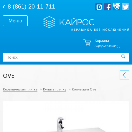
Перейти к основному содержанию
8 (861) 20-11-711
Меню
Корзина
Оформи заказ ;-)
Форма поиска
Поиск
OVE
Керамическая плитка
>
Купить плитку
>
Коллекция Ove