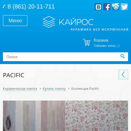
Перейти к основному содержанию
8 (861) 20-11-711
Меню
Корзина
Оформи заказ ;-)
Форма поиска
Поиск
PACIFIC
Керамическая плитка
>
Купить плитку
>
Коллекция Pacific