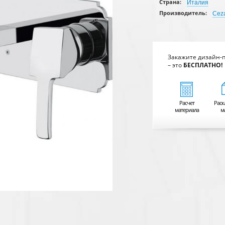
Страна:
Италия
Производитель:
Cez
Закажите дизайн-
– это
БЕСПЛАТНО!
Расчет
Раск
материала
м