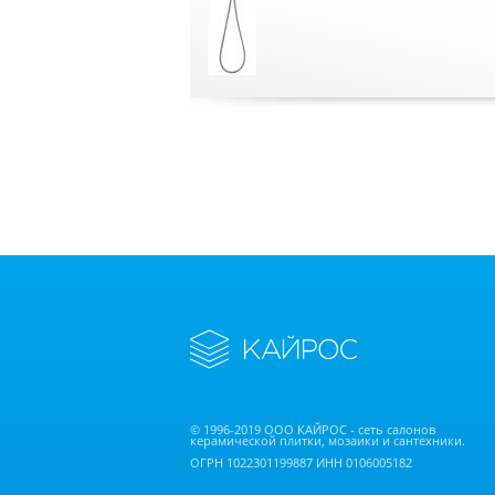
© 1996-2019 ООО КАЙРОС - сеть салонов
керамической плитки, мозаики и сантехники.
ОГРН 1022301199887 ИНН 0106005182