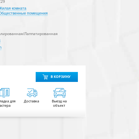
229
Жилая комната
Общественные помещения
олированная/Лаппатированная
с
n
В КОРЗИНУ
ладка для
Доставка
Выезд на
астера
объект