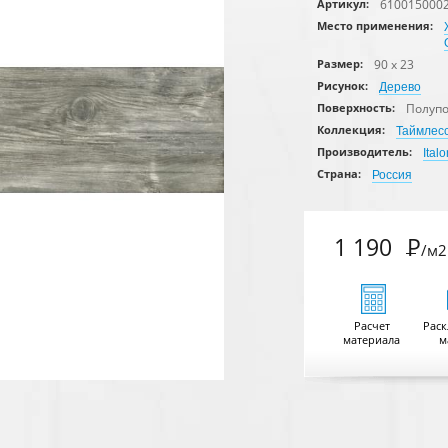
610015000
Артикул:
Место применения:
90 x 23
Размер:
Рисунок:
Дерево
Полуп
Поверхность:
Коллекция:
Таймлес
Производитель:
Italo
Страна:
Россия
1 190
Р
/м2
Расчет
Раск
материала
м