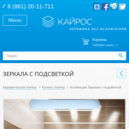
Перейти к основному содержанию
8 (861) 20-11-711
Меню
Корзина
Оформи заказ ;-)
Форма поиска
Поиск
ЗЕРКАЛА С ПОДСВЕТКОЙ
Керамическая плитка
>
Купить плитку
>
Коллекция Зеркала с подсветкой