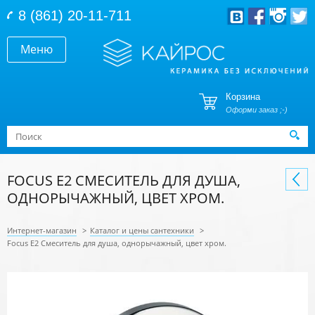
Перейти к основному содержанию
8 (861) 20-11-711
Меню
Корзина
Оформи заказ ;-)
Форма поиска
Поиск
FOCUS E2 СМЕСИТЕЛЬ ДЛЯ ДУША,
ОДНОРЫЧАЖНЫЙ, ЦВЕТ ХРОМ.
Интернет-магазин
>
Каталог и цены сантехники
>
Focus E2 Смеситель для душа, однорычажный, цвет хром.