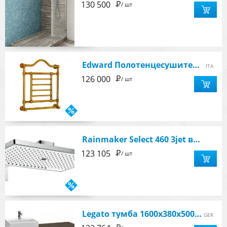
Р
130 500
/ шт
Edward Полотенцесушитель водяной 700х600 см, золото
ITA
Р
126 000
/ шт
Rainmaker Select 460 3jet верхний душ с держателем 450 мм, хром/стекло белое
Р
123 105
/ шт
Legato тумба 1600x380x500 цвет Oak Graphite
GER