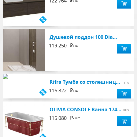
Р
122 764
/ шт
Душевой поддон 100 Diamond
Р
119 250
/ шт
Rifra Тумба со столешницей 108х55 с интегрированной раковиной из Corian 64х33х8
ITA
Р
116 822
/ шт
OLIVIA CONSOLE Ванна 174x83хH66 см. белая, панель красная, консоль, фурнит. золото
RUS
Р
115 080
/ шт