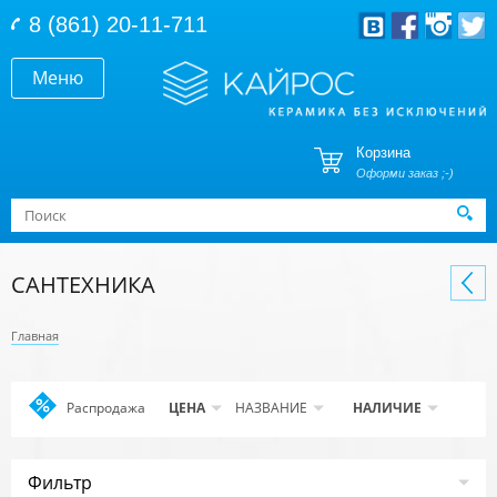
Перейти к основному содержанию
8 (861) 20-11-711
Меню
Корзина
Оформи заказ ;-)
Форма поиска
Поиск
САНТЕХНИКА
Главная
Распродажа
Apply
ЦЕНА
НАЗВАНИЕ
НАЛИЧИЕ
Распродажа
filter
Фильтр