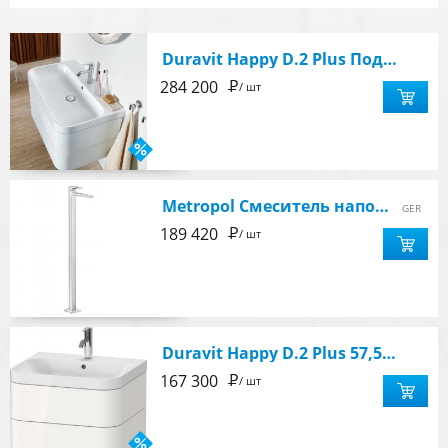
Duravit Happy D.2 Plus Подвесная тумба с раковиной 77,5x48.5 h46,8 см
Р
284 200
/ шт
Metropol Смеситель напольный, 115 см, рукоятка Loop, без сливного гарнитура и скрытой части, хром
GER
Р
189 420
/ шт
Duravit Happy D.2 Plus 57,5см Подвесная тумба 2ящ. с раковиной, белый глянец
Р
167 300
/ шт