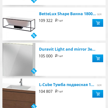
BetteLux Shape Ванна 1800х800х450мм, цвет белый
GER
Р
109 322
/ шт
Duravit Light and mirror Зеркальный шкафчик, правый 61x15х76см
Р
105 000
/ шт
L-Cube Тумба подвесная 100x48см с раковиной Vero Air с двумя выдвиж. ящиками, американский орех
GER
Р
104 807
/ шт