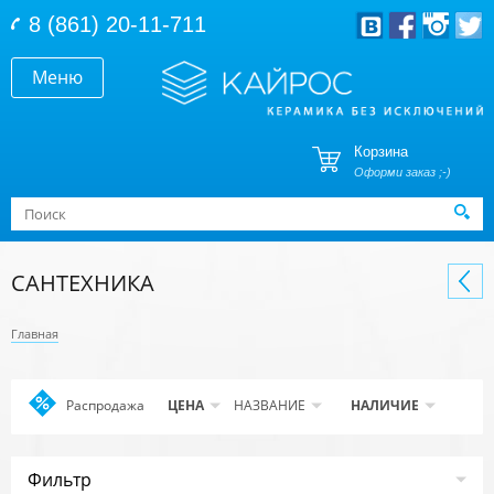
Перейти к основному содержанию
8 (861) 20-11-711
Меню
Корзина
Оформи заказ ;-)
Форма поиска
Поиск
САНТЕХНИКА
Главная
Распродажа
Apply
ЦЕНА
НАЗВАНИЕ
НАЛИЧИЕ
Распродажа
filter
Фильтр