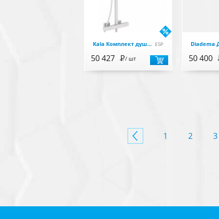
Kala Комплект душевой системыверхний душ, ручной душ, термостат, кронштейн, шланг, держатель, белый
ESP
50 427
Р
50 400
/ шт
СТРАНИЦЫ
1
2
3