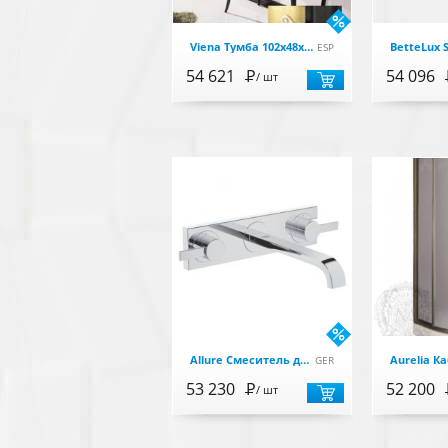
Viena Тумба 102х48х90 с одним выдвижным ящиком, черный глянец/золото
ESP
54 621
Р
54 096
/ шт
Allure Смеситель для раковины, из стены, цвет хром быв 20193000
GER
53 230
Р
52 200
/ шт