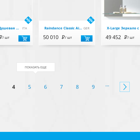
Diadema Душевая угл.кабина 100х100 H195 см, стекл прозр./декор, дверь расп. лев.ML.DDM-22.810.TR.SX.
Raindance Classic Air Верхний душ 240мм,держатель 383мм, хром
ITA
GER
Р
50 010
Р
49 452
Р
/ шт
/ шт
/ шт
…
4
5
6
7
8
9