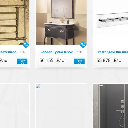
Edward Полотенцесушитель водяной 700/800х600/650 см, бронза
London Тумба 80х52х90 с одним выдвижным ящиком, патина чернзолото (11)
ITA
ESP
Р
56 155
Р
55 878
Р
/ шт
/ шт
/ шт