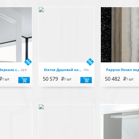
Happy D2 Зеркало с подсветкой 800 мм, лен
Eterna Душевой комплект с термостатом для ванны, верхним душем, 3V, черный
GER
FIN
Р
50 579
Р
50 482
Р
/ шт
/ шт
/ шт