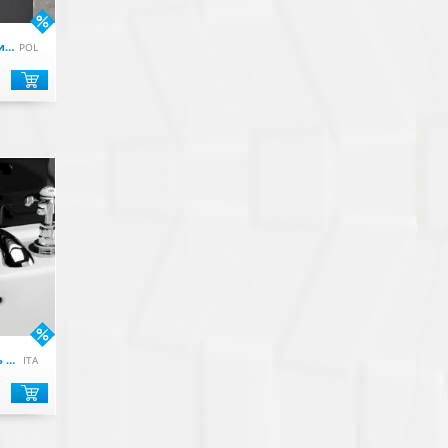
ARTA DWS Неподвижная стенка 315 R
POL
Mayfair Смеситель для раковины с 3 отв.цвет хром
ITA