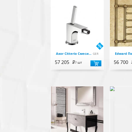
Axor Citterio Смеситель для биде, 90мм, цвет хром
GER
57 205
Р
56 700
/ шт