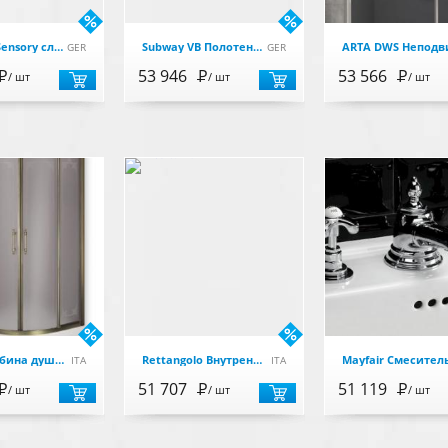
BetteLux Sensory слив с функ.перелива с помощью датчика давления, 12 В, цвет хром
Subway VB Полотенцесушитель 1300х450мм ГВС, цвет нержавеющая сталь
GER
GER
Р
53 946
Р
53 566
Р
/ шт
/ шт
/ шт
Aurelia Кабина душевая 90см,раздвиж створки, стекло прозр, профиль брон(ML.AUR-22.090.TR.BR)
Rettangolo Внутренняя часть для термостатического смесителя,хром
ITA
ITA
Р
51 707
Р
51 119
Р
/ шт
/ шт
/ шт