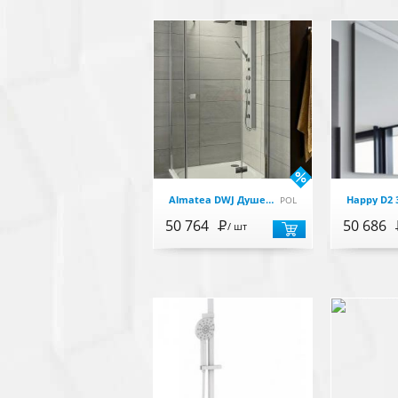
Almatea DWJ Душевое ограждение 1200х90x1950, стекло прозрачное 6мм, профиль хром, правое
POL
50 764
Р
50 686
/ шт