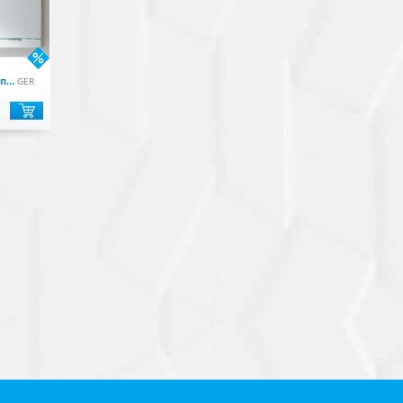
X-Large Зеркало с подсветкой 100x80см, цвет белый
GER