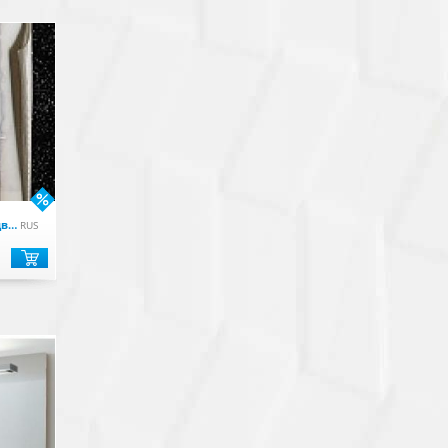
Papyrus Пенал подвесной 35 х 133 х 22 см, светлое дерево
RUS