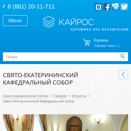
Перейти к основному содержанию
8 (861) 20-11-711
Меню
Корзина
Оформи заказ ;-)
Форма поиска
Поиск
СВЯТО-ЕКАТЕРИНИНСКИЙ
КАФЕДРАЛЬНЫЙ СОБОР
Салон керамической плитки
>
Галерея
>
Объекты
>
Свято-Екатерининский Кафедральный собор