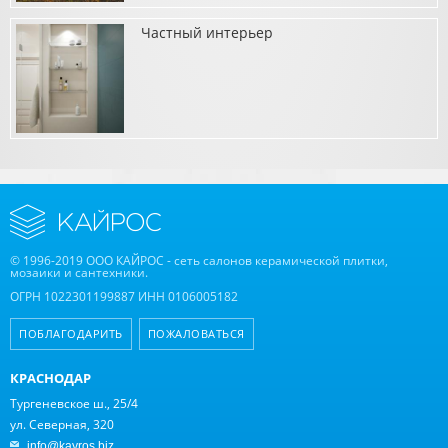
Частный интерьер
о Фасад частного дома
о Частный интерьер
© 1996-2019 ООО КАЙРОС - сеть салонов керамической плитки,
мозаики и сантехники.
ОГРН 1022301199887 ИНН 0106005182
ПОБЛАГОДАРИТЬ
ПОЖАЛОВАТЬСЯ
КРАСНОДАР
Тургеневское ш., 25/4
ул. Северная, 320
info@kayros.biz