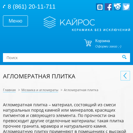
Перейти к основному содержанию
8 (861) 20-11-711
Меню
Корзина
Оформи заказ ;-)
Форма поиска
Поиск
АГЛОМЕРАТНАЯ ПЛИТКА
Главная
>
Мозаика и агломераты
>
Агломератная плитка
Агломератная плитка – материал, состоящий из смеси
натуральных пород камней или минералов, красящих
пигментов и связующего элемента. По прочности она
превосходит другие отделочные материалы: такая плитка
прочнее гранита, мрамора и натурального камня.
Агломератную плитку применяют в помещениях с высокой