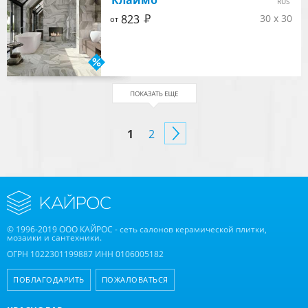
Клаймб
RUS
Р
823
30 x 30
от
СТРАНИЦЫ
1
2
© 1996-2019 ООО КАЙРОС - сеть салонов керамической плитки,
мозаики и сантехники.
ОГРН 1022301199887 ИНН 0106005182
ПОБЛАГОДАРИТЬ
ПОЖАЛОВАТЬСЯ