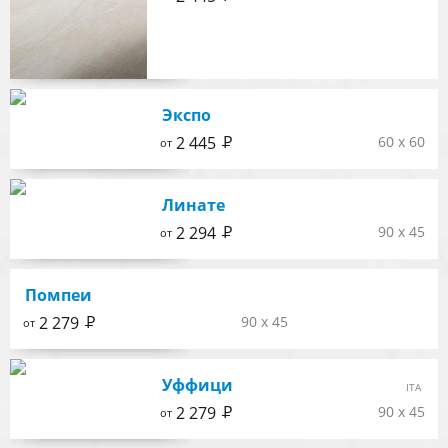
Экспо
Р
2 445
60 x 60
от
Линате
Р
2 294
90 x 45
от
Помпеи
Р
2 279
90 x 45
от
Уффици
ITA
Р
2 279
90 x 45
от