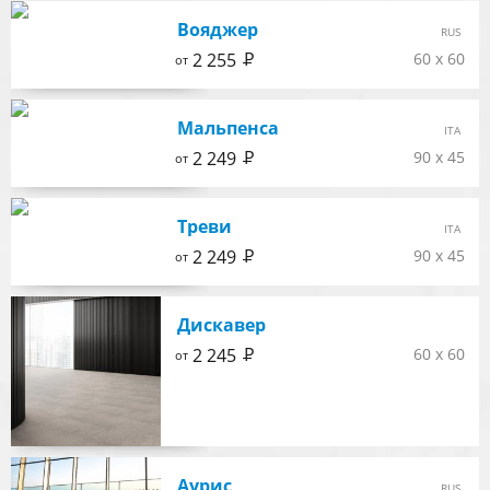
Вояджер
RUS
Р
2 255
60 x 60
от
Мальпенса
ITA
Р
2 249
90 x 45
от
Треви
ITA
Р
2 249
90 x 45
от
Дискавер
Р
2 245
60 x 60
от
Аурис
RUS