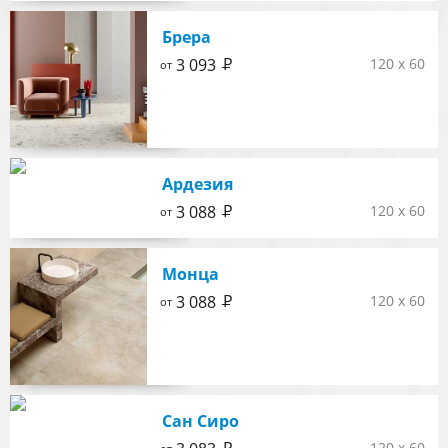
Брера
Р
3 093
120 x 60
от
Ардезия
Р
3 088
120 x 60
от
Монца
Р
3 088
120 x 60
от
Сан Сиро
120 x 60