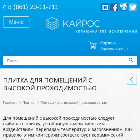
Перейти к основному содержанию
8 (861) 20-11-711
Меню
Корзина
Оформи заказ ;-)
Форма поиска
Поиск
ПЛИТКА ДЛЯ ПОМЕЩЕНИЙ С
ВЫСОКОЙ ПРОХОДИМОСТЬЮ
Главная
>
Плитка
>
Помещения с высокой проходимостью
Для помещений с высокой проходимостью следует
выбирать плитку, устойчивую к механическим
воздействиям, перепадам температур и загрязнениям. Как
правило, этим критериям соответствует керамический