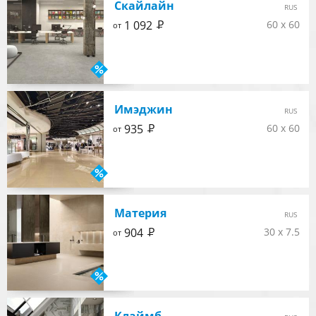
Скайлайн
RUS
Р
1 092
60 x 60
от
Имэджин
RUS
Р
935
60 x 60
от
Материя
RUS
Р
904
30 x 7.5
от