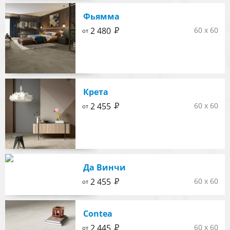
Фьямма
Р
2 480
60 x 60
от
Крета
Р
2 455
60 x 60
от
Да Винчи
Р
2 455
60 x 60
от
Contea
Р
2 445
60 x 60
от