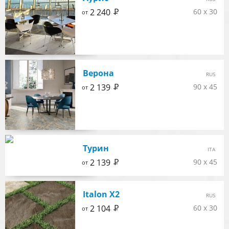
Р
2 240
60 x 30
от
Верона
RUS
Р
2 139
90 x 45
от
Турин
ITA
Р
2 139
90 x 45
от
Italon X2
RUS
Р
2 104
60 x 30
от