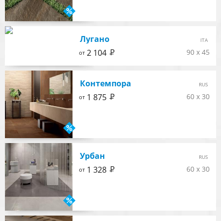
Лугано
ITA
Р
2 104
90 x 45
от
Контемпора
RUS
Р
1 875
60 x 30
от
Урбан
RUS
Р
1 328
60 x 30
от