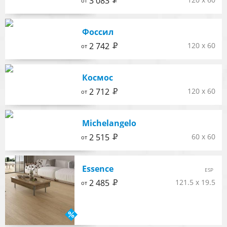
Р
3 083
от
Фоссил
Р
2 742
120 x 60
от
Космос
Р
2 712
120 x 60
от
Michelangelo
Р
2 515
60 x 60
от
Essence
ESP
Р
2 485
121.5 x 19.5
от