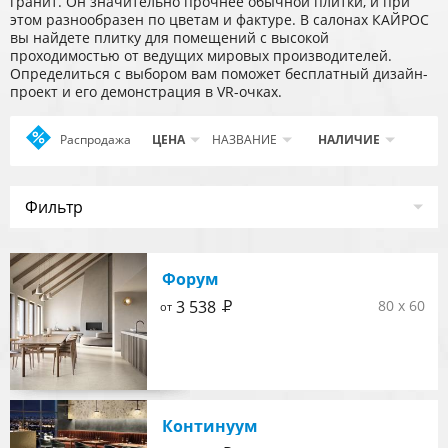
гранит. Он значительно прочнее обычной плитки, и при
этом разнообразен по цветам и фактуре. В салонах КАЙРОС
вы найдете плитку для помещений с высокой
проходимостью от ведущих мировых производителей.
Определиться с выбором вам поможет бесплатный дизайн-
проект и его демонстрация в VR-очках.
Распродажа
Apply
ЦЕНА
НАЗВАНИЕ
НАЛИЧИЕ
Распродажа
filter
Фильтр
Форум
Р
3 538
80 x 60
от
Континуум