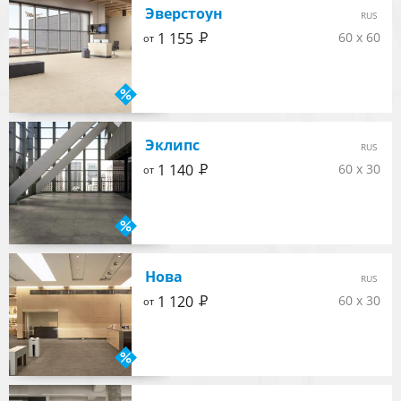
Эверстоун
RUS
Р
1 155
60 x 60
от
Эклипс
RUS
Р
1 140
60 x 30
от
Нова
RUS
Р
1 120
60 x 30
от