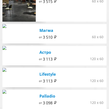
Р
3 515
60 x 60
от
Магма
Р
3 510
60 x 60
от
Астро
Р
3 113
120 x 60
от
Lifestyle
Р
3 113
120 x 60
от
Palladio
Р
3 098
120 x 60
от