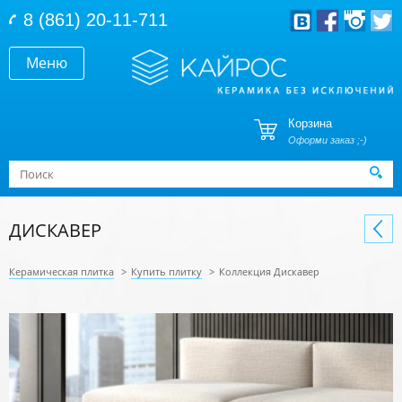
Перейти к основному содержанию
8 (861) 20-11-711
Меню
Корзина
Оформи заказ ;-)
Форма поиска
Поиск
ДИСКАВЕР
Керамическая плитка
>
Купить плитку
>
Коллекция Дискавер