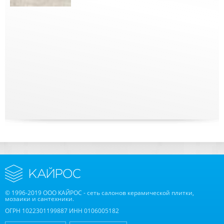
© 1996-2019 ООО КАЙРОС - сеть салонов керамической плитки,
мозаики и сантехники.
ОГРН 1022301199887 ИНН 0106005182