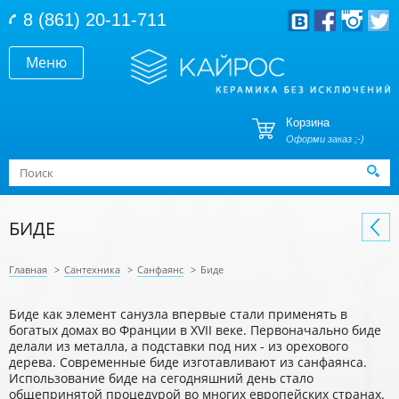
Перейти к основному содержанию
8 (861) 20-11-711
Меню
Корзина
Оформи заказ ;-)
Форма поиска
Поиск
БИДЕ
Главная
>
Сантехника
>
Санфаянс
>
Биде
Биде как элемент санузла впервые стали применять в
богатых домах во Франции в XVII веке. Первоначально биде
делали из металла, а подставки под них - из орехового
дерева. Современные биде изготавливают из санфаянса.
Использование биде на сегодняшний день стало
общепринятой процедурой во многих европейских странах.