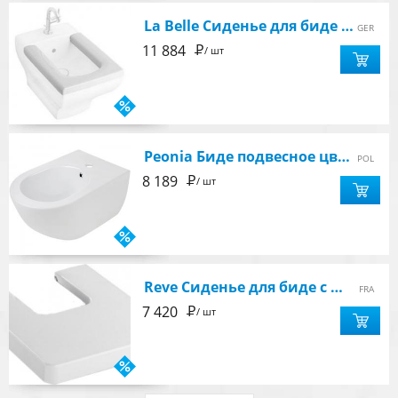
La Belle Сиденье для биде с грязеводоотталкивающим покрытием ceramicplus, цвет звезднобелый
GER
Р
11 884
/ шт
Peonia Биде подвесное цвет белый
POL
Р
8 189
/ шт
Reve Сиденье для биде с микролифтом (белый)
FRA
Р
7 420
/ шт