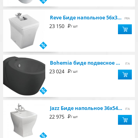
Reve Биде напольное 56х36,5см. крышка с микролифтом, 1отв. для смесителя, цвет белый
FRA
Р
23 150
/ шт
Bohemia биде подвесное 36x54 см, черное
ITA
Р
23 024
/ шт
Jazz Биде напольное 36х54см, с 1 отвертстием под смеситель, цвет белый, с креплением
ITA
Р
22 975
/ шт