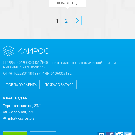
СТРАНИЦЫ
1
2
© 1996-2019 ООО КАЙРОС - сеть салонов керамической плитки,
мозаики и сантехники.
ОГРН 1022301199887 ИНН 0106005182
ПОБЛАГОДАРИТЬ
ПОЖАЛОВАТЬСЯ
КРАСНОДАР
Тургеневское ш., 25/4
ул. Северная, 320
info@kayros.biz