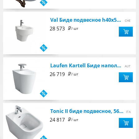
Val Биде подвесное h40x53x36, цвет белый
CHE
Р
28 573
/ шт
Laufen Kartell Биде напольное /37х56х43/ (бел) цвет белый
AUT
Р
26 719
/ шт
Tonic II биде подвесное, 560х355х410мм, одно отверстие, белый
ITA
Р
24 817
/ шт