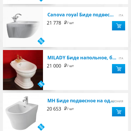
Canova royal Биде подвесное 56х36 см, цвет белый
ITA
Р
21 778
/ шт
MILADY Биде напольное, белая керамика, без декора
ITA
Р
21 000
/ шт
MH Биде подвесное на одно отверстие под смеситель, цвет белый
ЯПОНИЯ
Р
20 653
/ шт