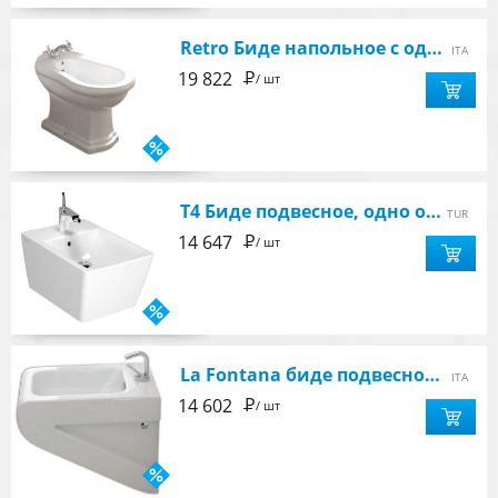
Retro Биде напольное с одним отверстием под смеситель, цвет белый
ITA
Р
19 822
/ шт
T4 Биде подвесное, одно отверстие под смеситель, цвет белый
TUR
Р
14 647
/ шт
La Fontana биде подвесное 36х54х45 см, цвет белый
ITA
Р
14 602
/ шт