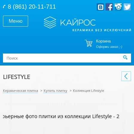
Перейти к основному содержанию
8 (861) 20-11-711
Меню
Корзина
Оформи заказ ;-)
Форма поиска
Поиск
LIFESTYLE
Керамическая плитка
>
Купить плитку
>
Коллекция Lifestyle