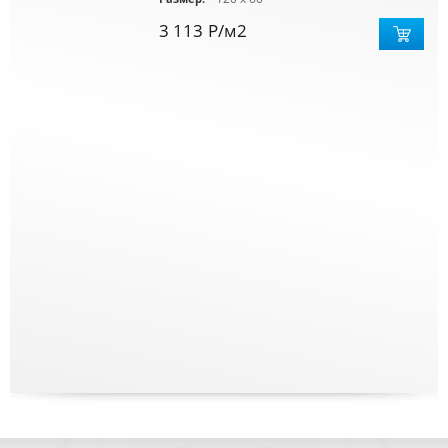
3 113
Р
/м2