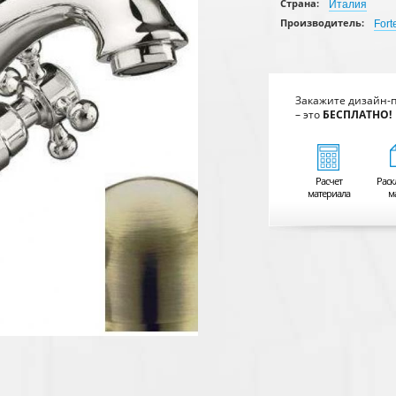
Страна:
Италия
Производитель:
Fort
Закажите дизайн-
– это
БЕСПЛАТНО!
Расчет
Раск
материала
м