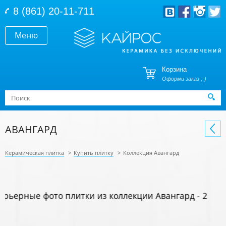
Перейти к основному содержанию
8 (861) 20-11-711
Меню
Корзина
Оформи заказ ;-)
Форма поиска
Поиск
АВАНГАРД
Керамическая плитка
>
Купить плитку
>
Коллекция Авангард