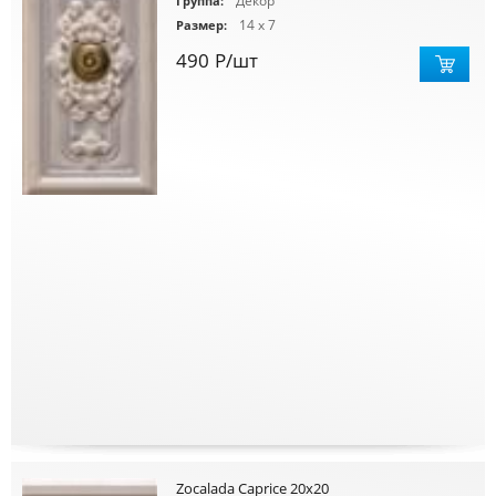
Декор
Группа:
14 x 7
Размер:
490
Р
/шт
Zocalada Caprice 20x20