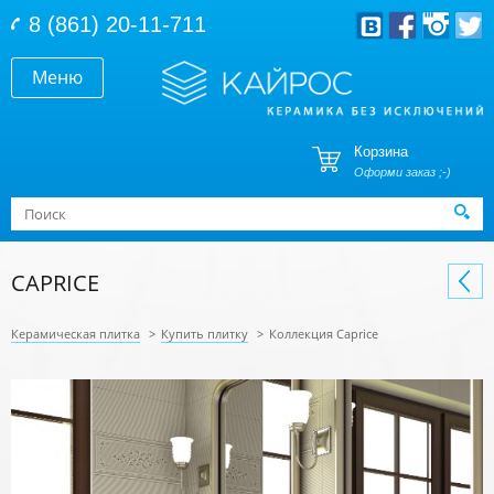
Перейти к основному содержанию
8 (861) 20-11-711
Меню
Корзина
Оформи заказ ;-)
Форма поиска
Поиск
CAPRICE
Керамическая плитка
>
Купить плитку
>
Коллекция Caprice