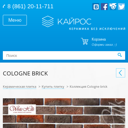
Перейти к основному содержанию
8 (861) 20-11-711
Меню
Корзина
Оформи заказ ;-)
Форма поиска
Поиск
COLOGNE BRICK
Керамическая плитка
>
Купить плитку
>
Коллекция Cologne brick