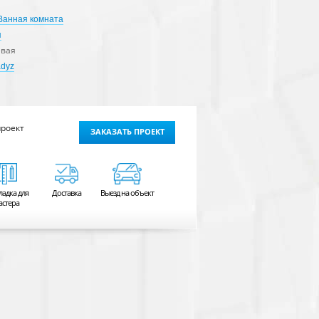
Ванная комната
я
евая
adyz
проект
ЗАКАЗАТЬ ПРОЕКТ
ладка для
Доставка
Выезд на объект
астера