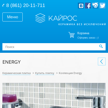
Перейти к основному содержанию
8 (861) 20-11-711
Меню
Корзина
Оформи заказ ;-)
Форма поиска
Поиск
ENERGY
Керамическая плитка
>
Купить плитку
>
Коллекция Energy