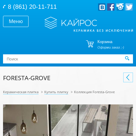
Перейти к основному содержанию
8 (861) 20-11-711
Меню
Корзина
Оформи заказ ;-)
Форма поиска
Поиск
FORESTA-GROVE
Керамическая плитка
>
Купить плитку
>
Коллекция Foresta-Grove