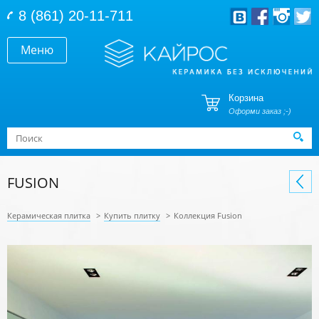
Перейти к основному содержанию
8 (861) 20-11-711
Меню
Корзина
Оформи заказ ;-)
Форма поиска
Поиск
FUSION
Керамическая плитка
>
Купить плитку
>
Коллекция Fusion