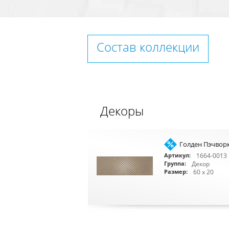
Состав коллекции
Декоры
Голден Пэчворк
1664-0013
Артикул:
Декор
Группа:
60 x 20
Размер: