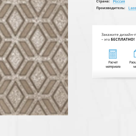
Страна:
Россия
Производитель:
Lass
Закажите дизайн-
– это
БЕСПЛАТНО!
Расчет
Раск
материала
м