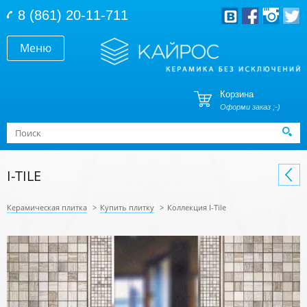
Перейти к основному содержанию
8 (861) 20-11-711
Меню
Корзина
Оформи заказ ;-)
Форма поиска
Поиск
I-TILE
Керамическая плитка
>
Купить плитку
>
Коллекция I-Tile