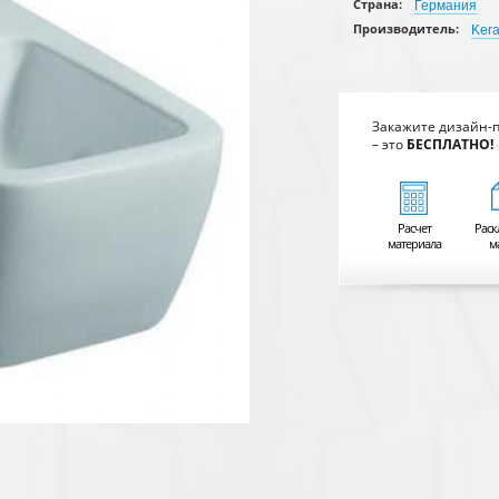
Страна:
Германия
Производитель:
Ker
Закажите дизайн-
– это
БЕСПЛАТНО!
Расчет
Раск
материала
м